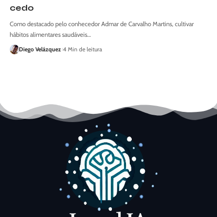
cedo
Como destacado pelo conhecedor Admar de Carvalho Martins, cultivar
hábitos alimentares saudáveis…
Diego Velázquez
4 Min de leitura