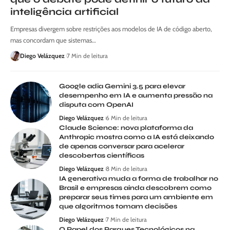
inteligência artificial
Empresas divergem sobre restrições aos modelos de IA de código aberto,
mas concordam que sistemas…
Diego Velázquez
7 Min de leitura
Google adia Gemini 3.5 para elevar
desempenho em IA e aumenta pressão na
disputa com OpenAI
Diego Velázquez
6 Min de leitura
Claude Science: nova plataforma da
Anthropic mostra como a IA está deixando
de apenas conversar para acelerar
descobertas científicas
Diego Velázquez
8 Min de leitura
IA generativa muda a forma de trabalhar no
Brasil e empresas ainda descobrem como
preparar seus times para um ambiente em
que algoritmos tomam decisões
Diego Velázquez
7 Min de leitura
O Papel dos Parques Tecnológicos na