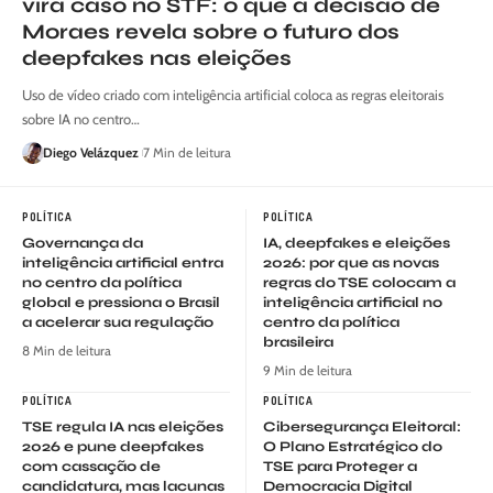
vira caso no STF: o que a decisão de
Moraes revela sobre o futuro dos
deepfakes nas eleições
Uso de vídeo criado com inteligência artificial coloca as regras eleitorais
sobre IA no centro…
Diego Velázquez
7 Min de leitura
POLÍTICA
POLÍTICA
Governança da
IA, deepfakes e eleições
inteligência artificial entra
2026: por que as novas
no centro da política
regras do TSE colocam a
global e pressiona o Brasil
inteligência artificial no
a acelerar sua regulação
centro da política
brasileira
8 Min de leitura
9 Min de leitura
POLÍTICA
POLÍTICA
TSE regula IA nas eleições
Cibersegurança Eleitoral:
2026 e pune deepfakes
O Plano Estratégico do
com cassação de
TSE para Proteger a
candidatura, mas lacunas
Democracia Digital