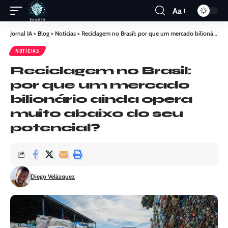
Aa
Jornal IA
>
Blog
>
Notícias
>
Reciclagem no Brasil: por que um mercado bilionário ainda opera muito abaixo do seu potencial?
NOTÍCIAS
Reciclagem no Brasil:
por que um mercado
bilionário ainda opera
muito abaixo do seu
potencial?
Diego Velázquez