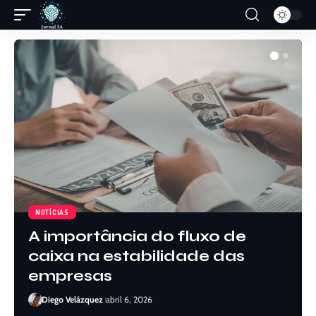
NOTÍCIAS
O valor de enxergar
problemas antes que eles
virem urgências
Diego Velázquez
junho 2, 2026