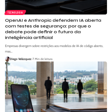
TECNOLOGIA
OpenAI e Anthropic defendem IA aberta
com testes de segurança: por que o
debate pode definir o futuro da
inteligência artificial
Empresas divergem sobre restrições aos modelos de IA de código aberto,
mas…
Diego Velázquez
7 Min de leitura