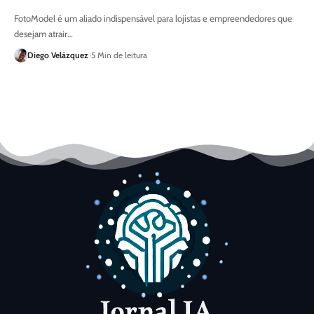
FotoModel é um aliado indispensável para lojistas e empreendedores que
desejam atrair…
Diego Velázquez
5 Min de leitura