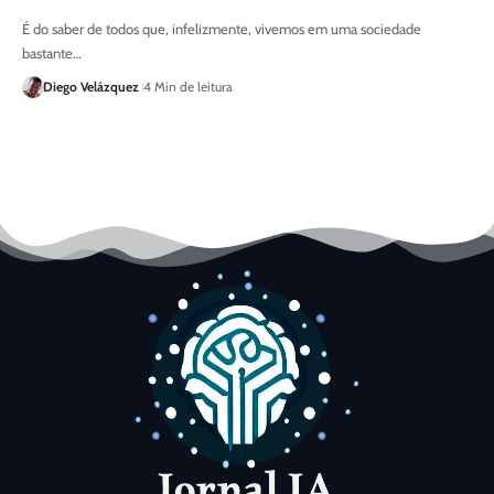
É do saber de todos que, infelizmente, vivemos em uma sociedade
bastante…
Diego Velázquez
4 Min de leitura