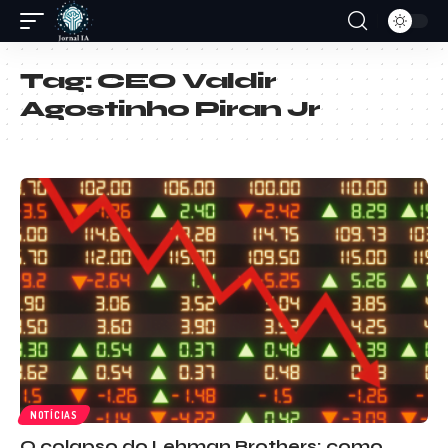
Tag:
CEO Valdir
Agostinho Piran Jr
NOTÍCIAS
O colapso do Lehman Brothers: como