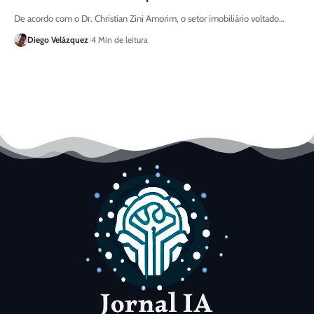
De acordo com o Dr. Christian Zini Amorim, o setor imobiliário voltado…
Diego Velázquez
4 Min de leitura