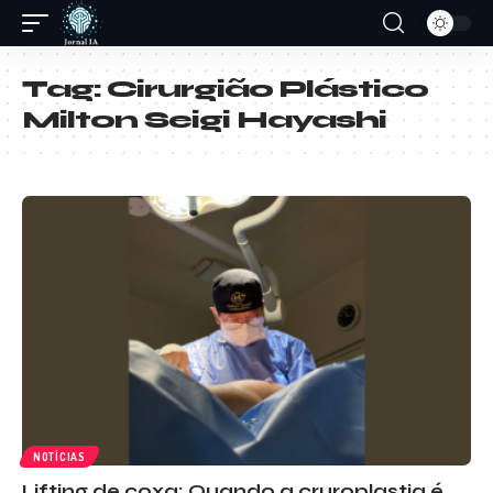
Tag:
Cirurgião Plástico
Milton Seigi Hayashi
NOTÍCIAS
Lifting de coxa: Quando a cruroplastia é