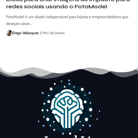
redes sociais usando o FotoModel
FotoModel é um aliado indispensável para lojistas e empreendedores que
desejam atrair…
Diego Velázquez
5 Min de leitura