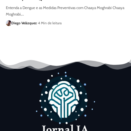
Entenda a Dengue e as Medidas Preventivas com Chaaya Moghrabi Chaaya
Moghrabi,…
Diego Velázquez
4 Min de leitura