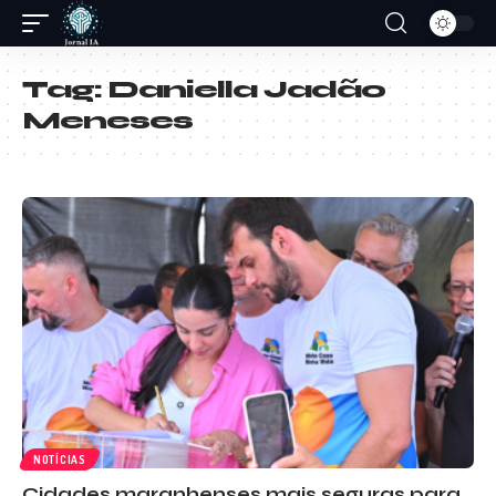
Tag:
Daniella Jadão
Meneses
NOTÍCIAS
Cidades maranhenses mais seguras para