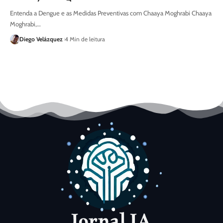
Entenda a Dengue e as Medidas Preventivas com Chaaya Moghrabi Chaaya
Moghrabi,…
Diego Velázquez
4 Min de leitura