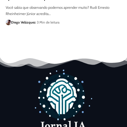
Você sabia que observando podemos aprender muito? Rudi Ernesto
Rheinheimer Júnior acredita…
Diego Velázquez
3 Min de leitura