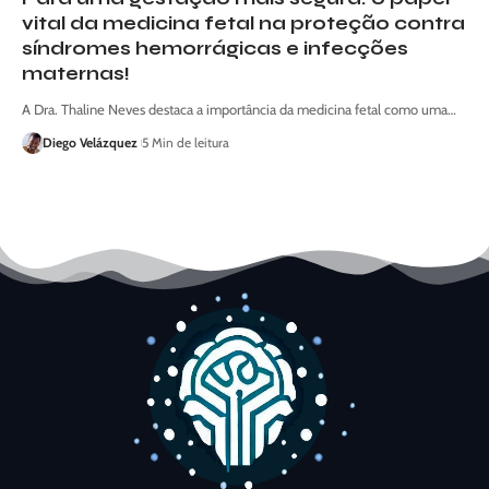
vital da medicina fetal na proteção contra
síndromes hemorrágicas e infecções
maternas!
A Dra. Thaline Neves destaca a importância da medicina fetal como uma…
Diego Velázquez
5 Min de leitura