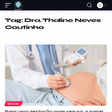
Tag:
Dra. Thaline Neves
Coutinho
NOTÍCIAS
Para uma gestação mais segura: o papel