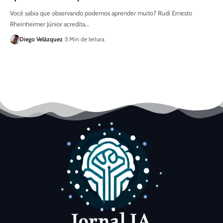
Você sabia que observando podemos aprender muito? Rudi Ernesto
Rheinheimer Júnior acredita…
Diego Velázquez
3 Min de leitura