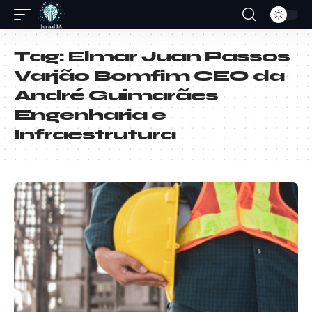
Tag:
Elmar Juan Passos
Varjão Bomfim CEO da
André Guimarães
Engenharia e
Infraestrutura