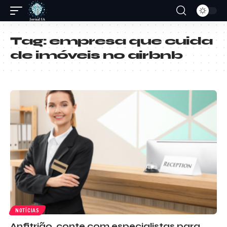
Tag:
empresa que cuida
de imóveis no airbnb
NOTÍCIAS
Anfitrião, conte com especialistas para