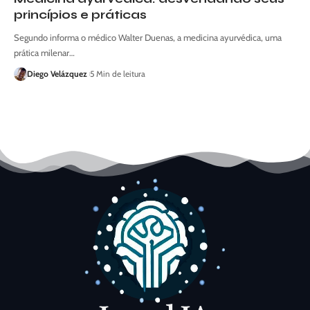
princípios e práticas
Segundo informa o médico Walter Duenas, a medicina ayurvédica, uma
prática milenar…
Diego Velázquez
5 Min de leitura