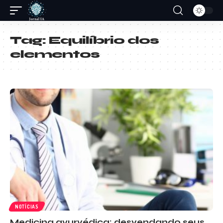
Tag:
Equilíbrio dos
elementos
NOTÍCIAS
Medicina ayurvédica: desvendando seus