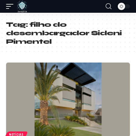
Tag:
filho do
desembargador Sideni
Pimentel
NOTÍCIAS