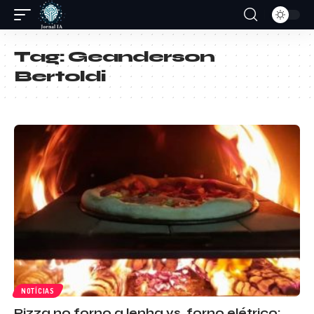
Tag:
Geanderson
Bertoldi
NOTÍCIAS
Pizza no forno a lenha vs. forno elétrico: