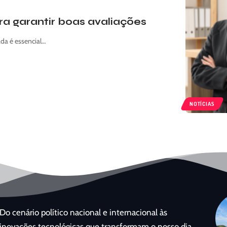
ara garantir boas avaliações
da é essencial…
NOTÍCIAS
Do cenário político nacional e internacional às
inovações tecnológicas que transformam o nosso dia