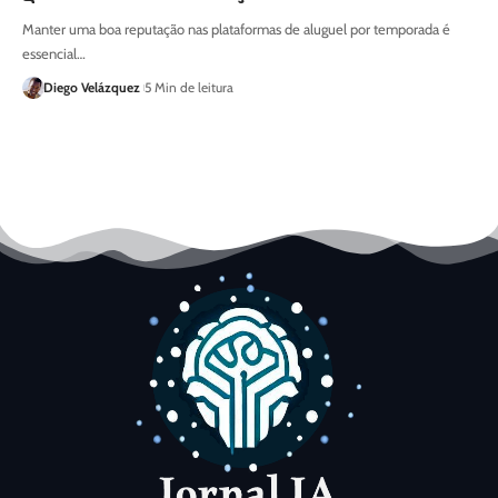
Manter uma boa reputação nas plataformas de aluguel por temporada é
essencial…
Diego Velázquez
5 Min de leitura