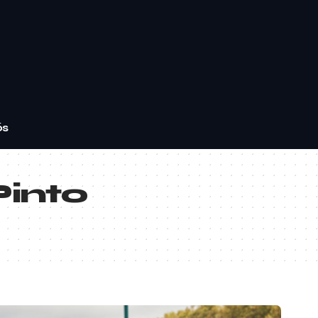
ós
Pinto