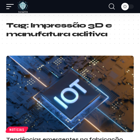
Tag:
Impressão 3D e
manufatura aditiva
NOTÍCIAS
Tendências emergentes na fabricação