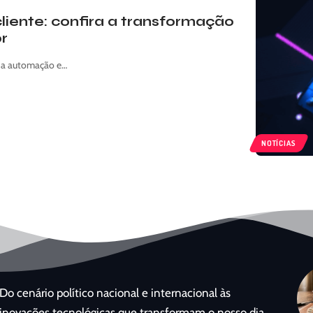
iente: confira a transformação
r
, a automação e…
NOTÍCIAS
Do cenário político nacional e internacional às
inovações tecnológicas que transformam o nosso dia