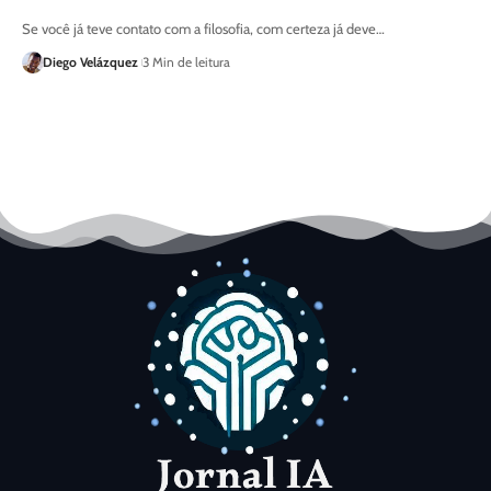
Se você já teve contato com a filosofia, com certeza já deve…
Diego Velázquez
3 Min de leitura