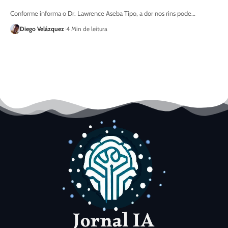
Conforme informa o Dr. Lawrence Aseba Tipo, a dor nos rins pode…
Diego Velázquez
4 Min de leitura