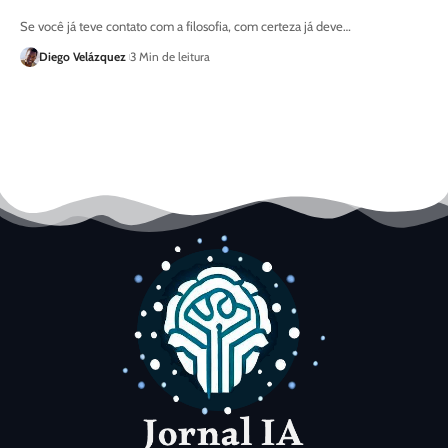
Se você já teve contato com a filosofia, com certeza já deve…
Diego Velázquez
3 Min de leitura