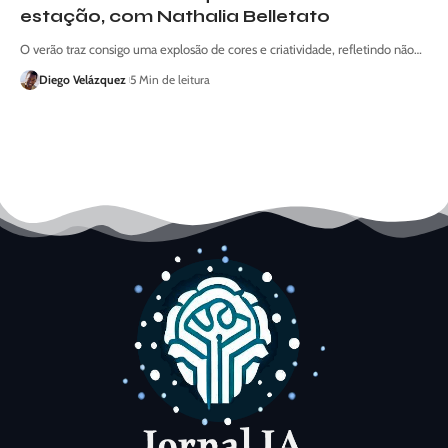
estação, com Nathalia Belletato
O verão traz consigo uma explosão de cores e criatividade, refletindo não…
Diego Velázquez
5 Min de leitura