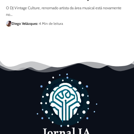
O DJ Vintage Culture, renomado artista da área musical está novamente
no…
Diego Velázquez
4 Min de leitura