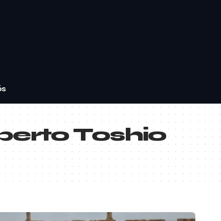
ós
erto Toshio