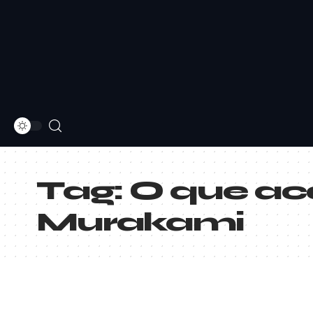
Tag:
O que ac
Murakami