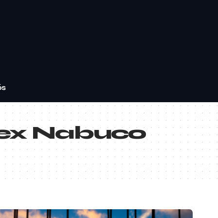
ós
lex Nabuco