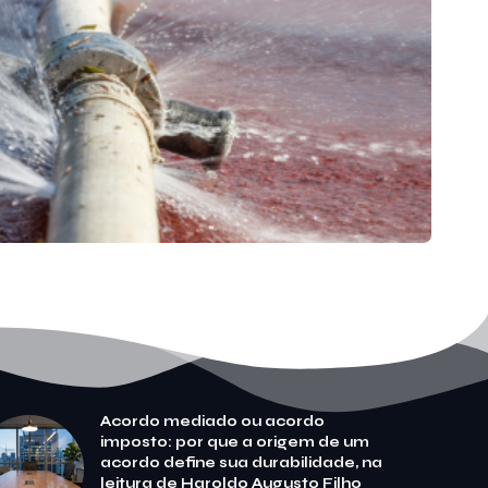
Acordo mediado ou acordo
imposto: por que a origem de um
acordo define sua durabilidade, na
leitura de Haroldo Augusto Filho