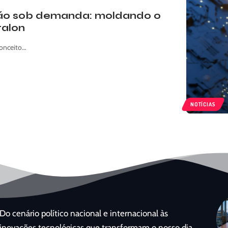
ção sob demanda: moldando o
talon
onceito…
NOTÍCIAS
Do cenário político nacional e internacional às
inovações tecnológicas que transformam o nosso dia