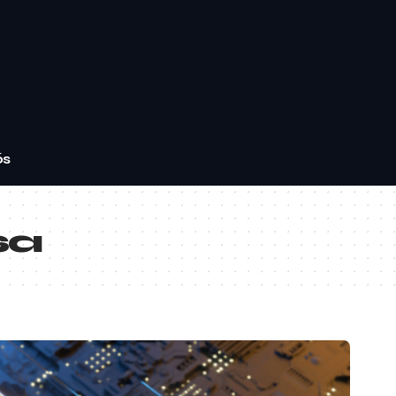
ós
sa