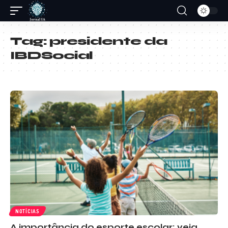
Tag:
presidente da
IBDSocial
NOTÍCIAS
A importância do esporte escolar: veja