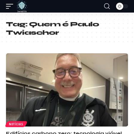
Tag:
Quem é Paulo
Twiaschor
NOTÍCIAS
Edifícios carbono zero: tecnologia viável