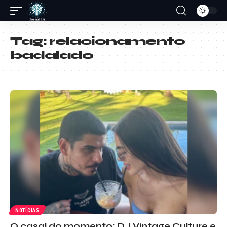
Tag:
relacionamento
badalado
NOTÍCIAS
O casal do momento: DJ Vintage Culture e