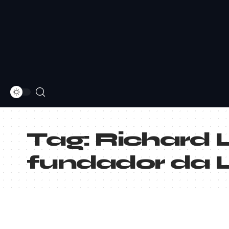
Tag:
Richard 
fundador da L