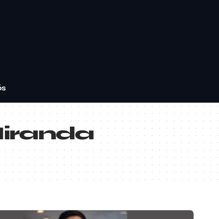
ós
Miranda