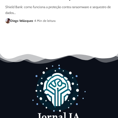
Shield Bank: como funciona a proteção contra ransomware e sequestro de
dados…
Diego Velázquez
4 Min de leitura