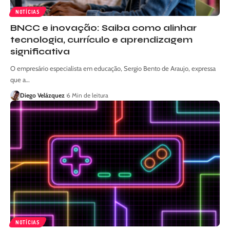
NOTÍCIAS
BNCC e inovação: Saiba como alinhar
tecnologia, currículo e aprendizagem
significativa
O empresário especialista em educação, Sergio Bento de Araujo, expressa
que a…
Diego Velázquez
6 Min de leitura
NOTÍCIAS