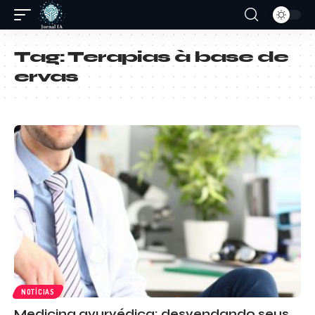
Tag:
Terapias à base de
ervas
NOTÍCIAS
Medicina ayurvédica: desvendando seus