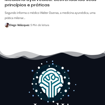
princípios e práticas
Segundo informa o médico Walter Duenas, a medicina ayurvédica, uma
prática milenar…
Diego Velázquez
5 Min de leitura