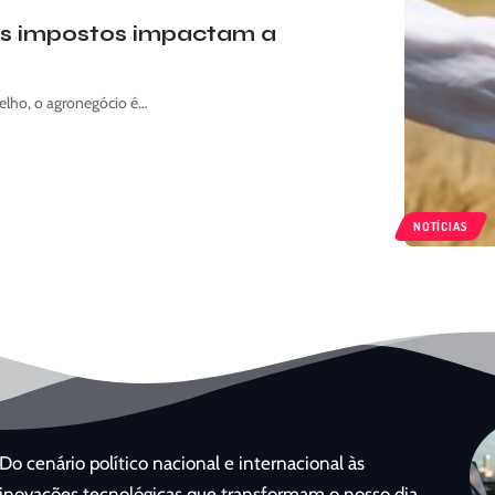
os impostos impactam a
lho, o agronegócio é…
NOTÍCIAS
Do cenário político nacional e internacional às
inovações tecnológicas que transformam o nosso dia