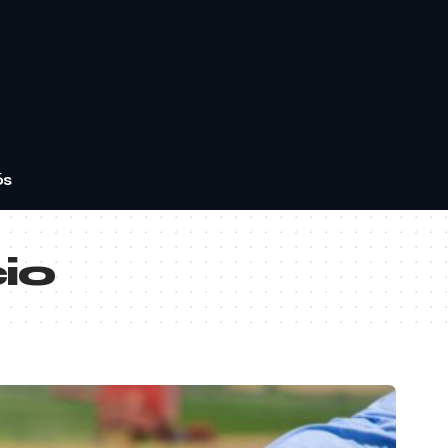
ós
io