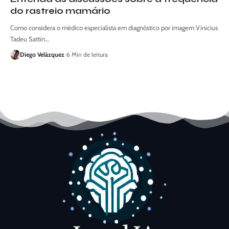
do rastreio mamário
Como considera o médico especialista em diagnóstico por imagem Vinicius
Tadeu Sattin…
Diego Velázquez
6 Min de leitura