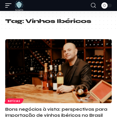
Tag:
Vinhos Ibéricos
NOTÍCIAS
Bons negócios à vista: perspectivas para
importação de vinhos ibéricos no Brasil