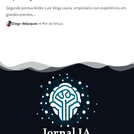
Segundo pontua Andre Luiz Veiga Lauria, empresário com experiência em
grandes eventos,…
Diego Velázquez
4 Min de leitura