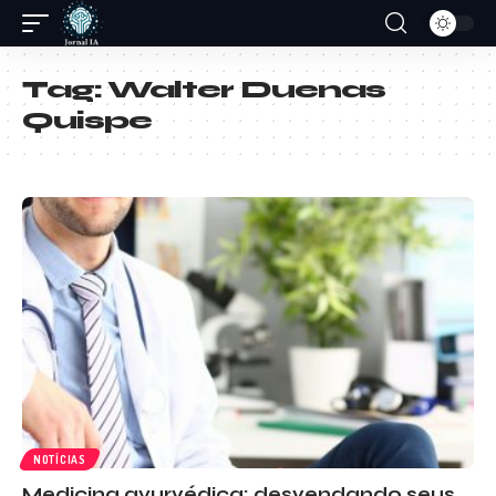
Tag:
Walter Duenas
Quispe
NOTÍCIAS
Medicina ayurvédica: desvendando seus