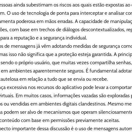
essoas ainda subestimam os riscos aos quais estão expostas ao
. O uso de tecnologia de ponta para interceptar e analisar co
amenta poderosa em mãos erradas. A capacidade de manipulaç
ões, com base em trechos de diálogos descontextualizados, 
para a reputação e a segurança individual.
vos de mensagens já vêm adotando medidas de segurança como 
mas isso não significa que a proteção esteja garantida. A princi
 sendo o próprio usuário, que muitas vezes compartilha senhas
s em ambientes aparentemente seguros. É fundamental adotar
 cautelosa em relação a tudo que se envia ou recebe.
nça excessiva nos recursos do aplicativo pode levar a compor
virtuais. Em muitos casos, informações vazadas são exploradas
os ou vendidas em ambientes digitais clandestinos. Mesmo me
as podem ser alvo de mecanismos que operam silenciosament
 conteúdo com base em permissões previamente aceitas.
pecto importante dessa discussão é o uso de mensagens autom