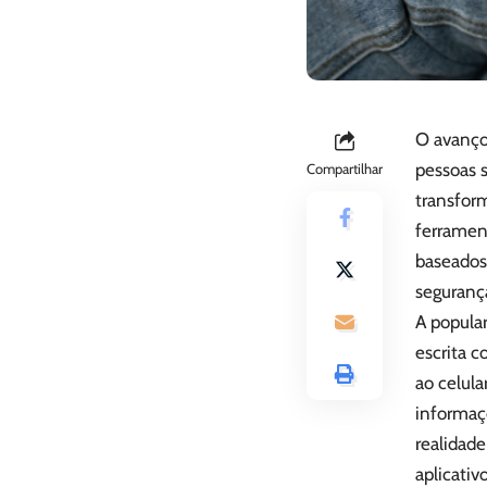
O avanço
pessoas 
Compartilhar
transfor
ferrament
baseados
seguranç
A popular
escrita c
ao celul
informaçõ
realidad
aplicativo