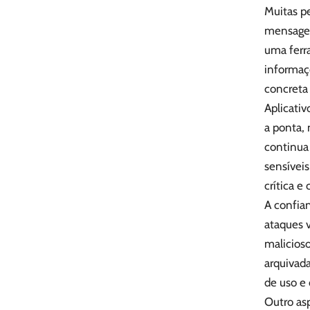
Muitas p
mensagem
uma ferr
informaç
concreta 
Aplicati
a ponta, 
continua
sensívei
crítica e
A confia
ataques 
malicios
arquivad
de uso e
Outro as