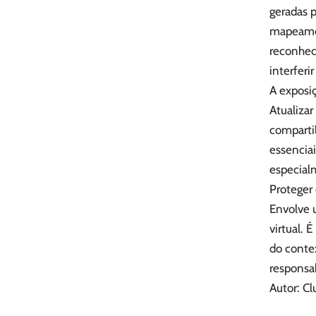
geradas 
mapeamen
reconhec
interferi
A exposiç
Atualizar
comparti
essenciai
especial
Proteger
Envolve 
virtual. 
do conte
responsab
Autor: Cl