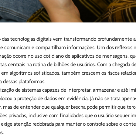
 das tecnologias digitais vem transformando profundamente 
se comunicam e compartilham informações. Um dos reflexos m
mação ocorre no uso cotidiano de aplicativos de mensagens, q
as centrais na rotina de bilhões de usuários. Com a chegada d
 em algoritmos sofisticados, também crescem os riscos relacio
a dessas plataformas.
ização de sistemas capazes de interpretar, armazenar e até imi
olocou a proteção de dados em evidência. Já não se trata apena
ar, mas de entender que qualquer brecha pode permitir que ter
es privadas, inclusive com finalidades que o usuário sequer i
e exige atenção redobrada para manter o controle sobre o con
s.