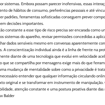
por sistemas. Embora possam parecer inofensivas, essas intera
to de hábitos de consumo, preferências pessoais e até víncul
er padrões, ferramentas sofisticadas conseguem prever compo
r em decisões importantes.
ão constante a esse tipo de risco precisa ser encarada como u
 os sistemas do aparelho, revisar permissões concedidas a aplica
lhar dados sensíveis mesmo em conversas aparentemente confi
s. A conscientização individual ainda é a linha de frente na prot
mente diante de uma tecnologia que evolui em velocidade acel
 o que se compartilha por mensagens exige mais do que ferram
uma mudança de mentalidade sobre como a privacidade é trat
É necessário entender que qualquer informação circulando onlin
xto original e se transformar em instrumento de manipulação
ilidade, atenção constante e uma postura proativa diante das 
ux Balder