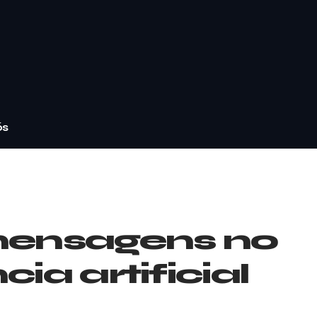
ós
 mensagens no
ia artificial