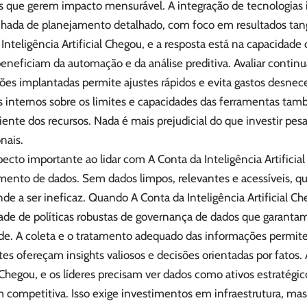
as que gerem impacto mensurável. A integração de tecnologias 
ada de planejamento detalhado, com foco em resultados tang
Inteligência Artificial Chegou, e a resposta está na capacidade 
beneficiam da automação e da análise preditiva. Avaliar cont
ões implantadas permite ajustes rápidos e evita gastos desnec
s internos sobre os limites e capacidades das ferramentas tam
iente dos recursos. Nada é mais prejudicial do que investir pe
nais.
ecto importante ao lidar com A Conta da Inteligência Artificia
mento de dados. Sem dados limpos, relevantes e acessíveis, q
de a ser ineficaz. Quando A Conta da Inteligência Artificial Ch
ade de políticas robustas de governança de dados que garanta
ade. A coleta e o tratamento adequado das informações permit
tes ofereçam insights valiosos e decisões orientadas por fatos.
l Chegou, e os líderes precisam ver dados como ativos estratég
 competitiva. Isso exige investimentos em infraestrutura, 