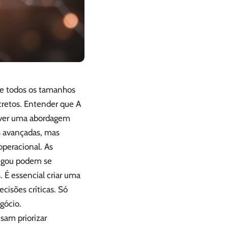
 de todos os tamanhos
cretos. Entender que A
olver uma abordagem
s avançadas, mas
operacional. As
hegou podem se
. É essencial criar uma
cisões críticas. Só
gócio.
isam priorizar