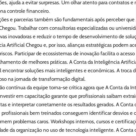
ões, ajuda a evitar surpresas. Um olhar atento para contratos e
na controle financeiro.
ções e parcerias também são fundamentais após perceber que A
l Chegou. Trabalhar com consultorias especializadas ou universi
ivas inovadoras e reduzir o tempo de desenvolvimento de solu
cia Artificial Chegou e, por isso, alianças estratégicas podem ac
r riscos. Participar de ecossistemas de inovação facilita o acesso
hamento de melhores práticas. A Conta da Inteligência Artific
el encontrar soluções mais inteligentes e econômicas. A troc
ioso na jornada de transformação digital.
o contínua da equipe torna-se crítica agora que A Conta da Inte
nvestir em capacitação garante que profissionais saibam extra
as e interpretar corretamente os resultados gerados. A Conta da
 profissionais bem treinados conseguem identificar desvios e 
ornem problemas caros. Workshops internos, cursos e certific
ade da organização no uso de tecnologia inteligente. A Conta da