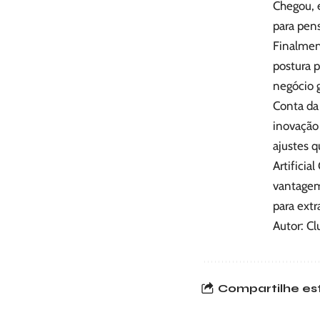
Chegou, e
para pen
Finalment
postura p
negócio g
Conta da
inovação
ajustes 
Artificia
vantagem
para extr
Autor: Cl
Compartilhe est