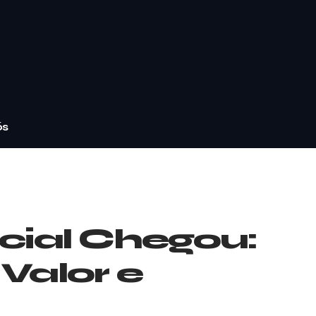
ós
icial Chegou:
Valor e