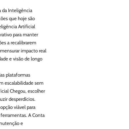
da Inteligência
ções que hoje são
gência Artificial
rativo para manter
ões a recalibrarem
e mensurar impacto real
dade e visão de longo
das plataformas
m escalabilidade sem
icial Chegou, escolher
zir desperdícios.
opção viável para
s ferramentas. A Conta
anutenção e