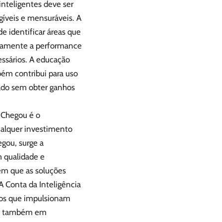
inteligentes deve ser
íveis e mensuráveis. A
de identificar áreas que
inuamente a performance
essários. A educação
bém contribui para uso
sado sem obter ganhos
l Chegou é o
ualquer investimento
egou, surge a
m qualidade e
em que as soluções
 A Conta da Inteligência
icos que impulsionam
mas também em