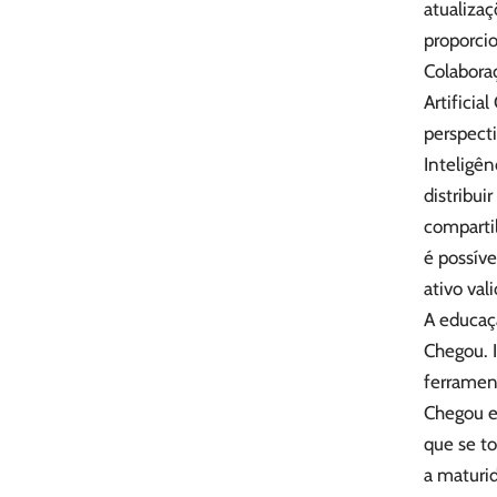
atualizaç
proporcio
Colabora
Artificia
perspect
Inteligên
distribui
compartil
é possív
ativo val
A educaçã
Chegou. I
ferrament
Chegou e
que se t
a maturid