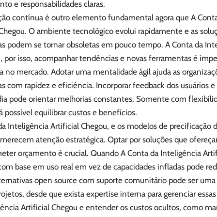
to e responsabilidades claras.
ção contínua é outro elemento fundamental agora que A Conta 
l Chegou. O ambiente tecnológico evolui rapidamente e as solu
s podem se tornar obsoletas em pouco tempo. A Conta da Inteli
, por isso, acompanhar tendências e novas ferramentas é impe
ia no mercado. Adotar uma mentalidade ágil ajuda as organizaç
as com rapidez e eficiência. Incorporar feedback dos usuários 
dia pode orientar melhorias constantes. Somente com flexibili
á possível equilibrar custos e benefícios.
a Inteligência Artificial Chegou, e os modelos de precificação 
erecem atenção estratégica. Optar por soluções que ofereça
ter orçamento é crucial. Quando A Conta da Inteligência Artif
com base em uso real em vez de capacidades infladas pode redu
lternativas open source com suporte comunitário pode ser uma 
ojetos, desde que exista expertise interna para gerenciar essa
gência Artificial Chegou e entender os custos ocultos, como m