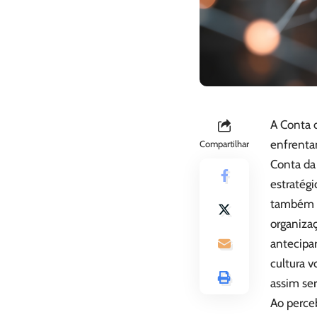
A Conta d
enfrenta
Compartilhar
Conta da 
estratég
também a
organiza
antecipar
cultura v
assim ser
Ao perceb