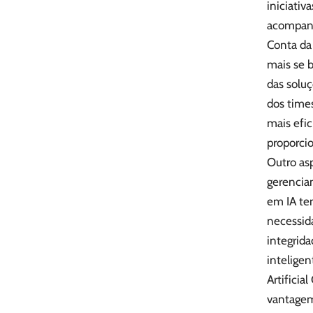
iniciativ
acompanh
Conta da 
mais se 
das soluç
dos time
mais efic
proporcio
Outro asp
gerencia
em IA ten
necessid
integrid
inteligen
Artificia
vantagem