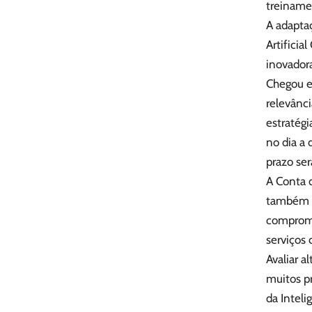
treinamen
A adapta
Artificia
inovadora
Chegou e
relevânc
estratégi
no dia a 
prazo ser
A Conta d
também m
comprome
serviços 
Avaliar a
muitos pr
da Inteli