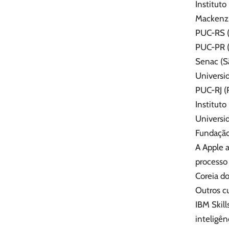
Institut
Mackenzi
PUC-RS (
PUC-PR (
Senac (S
Universid
PUC-RJ (R
Instituto
Universi
Fundação
A Apple 
processo 
Coreia do
Outros cu
IBM Skill
inteligên