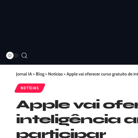
Jornal IA
>
Blog
>
Notícias
>
Apple vai oferecer curso gratuito de inte
NOTÍCIAS
Apple vai ofe
inteligência a
participar