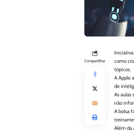
Iniciati
como cria
Compartilhar
tópicos.
A Apple a
de intelig
As aulas
não info
A bolsa 
treiname
Além da 