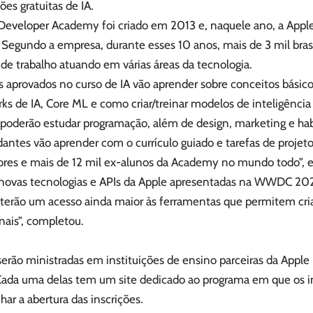
ções gratuitas de IA.
Developer Academy foi criado em 2013 e, naquele ano, a Apple 
. Segundo a empresa, durante esses 10 anos, mais de 3 mil bras
de trabalho atuando em várias áreas da tecnologia.
 aprovados no curso de IA vão aprender sobre conceitos básico
s de IA, Core ML e como criar/treinar modelos de inteligência ar
oderão estudar programação, além de design, marketing e habil
antes vão aprender com o currículo guiado e tarefas de projet
res e mais de 12 mil ex-alunos da Academy no mundo todo”, exp
novas tecnologias e APIs da Apple apresentadas na WWDC 202
erão um acesso ainda maior às ferramentas que permitem cria
nais”, completou.
serão ministradas em instituições de ensino parceiras da Apple no
 Cada uma delas tem um site dedicado ao programa em que os 
r a abertura das inscrições.