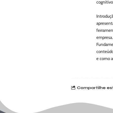
cognitivo
Introduç
apresent
ferramen
empresa.
Fundament
conteúdos
e como ap
Compartilhe est