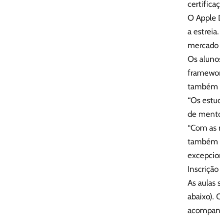
certifica
O Apple 
a estreia
mercado 
Os alunos
framework
também p
“Os estud
de mento
“Com as 
também t
excepcio
Inscrição
As aulas 
abaixo).
acompanha