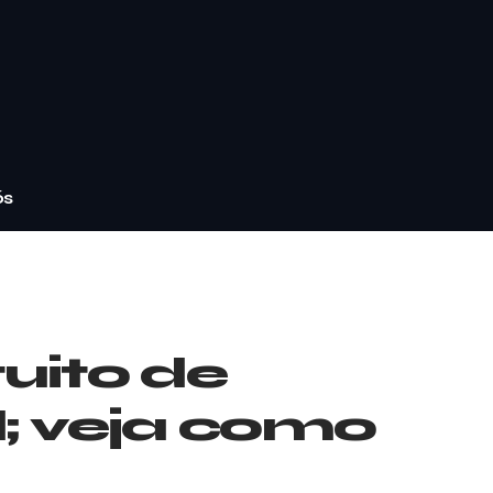
ós
tuito de
il; veja como