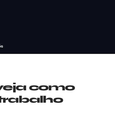
ós
 veja como
 trabalho