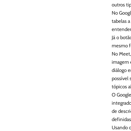
outros t
No Google
tabelas a
entendend
Já o bot
mesmo fot
No Meet,
imagem e
diálogo e
possível 
tópicos 
O Google
integrado
de descri
definidas
Usando o