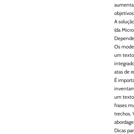
aumentar 
objetivos
A soluçã
(da Micro
Dependen
Os model
um texto,
integrad
atas de 
É importa
inventam
um texto 
frases mu
trechos.
abordage
Dicas par