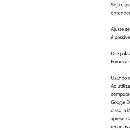
Seja espe
entender
Ajuste se
é possíve
Use palav
Forneça 
Usando 
Ao utiliz
computad
Google D
disso, a 
apresenta
recursos