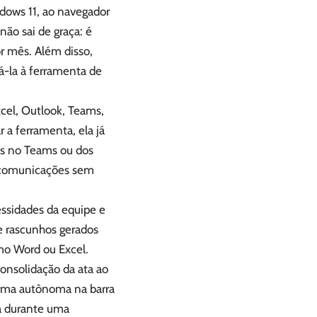
indows 11, ao navegador
não sai de graça: é
r mês. Além disso,
á-la à ferramenta de
xcel, Outlook, Teams,
r a ferramenta, ela já
as no Teams ou dos
s comunicações sem
essidades da equipe e
re rascunhos gerados
omo Word ou Excel.
consolidação da ata ao
orma autônoma na barra
sa durante uma