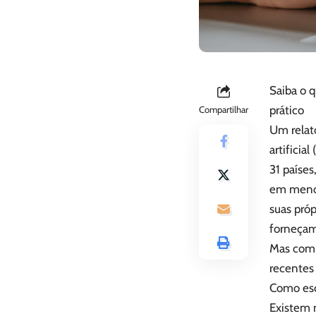
Saiba o q
prático
Compartilhar
Um relató
artificia
31 paíse
em menos
suas próp
forneçam
Mas com 
recentes
Como esc
Existem m