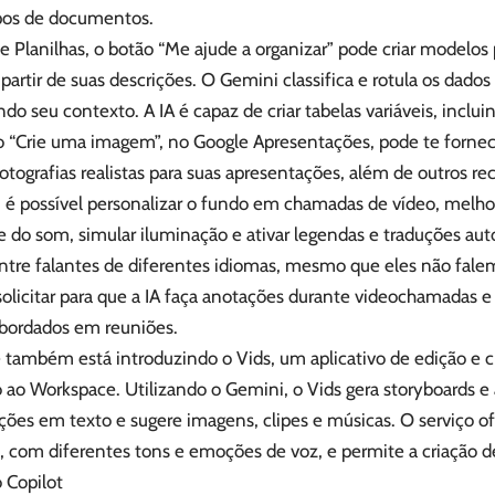
ipos de documentos.
 Planilhas, o botão “Me ajude a organizar” pode criar modelos
 partir de suas descrições. O Gemini classifica e rotula os dados
o seu contexto. A IA é capaz de criar tabelas variáveis, inclu
ão “Crie uma imagem”, no Google Apresentações, pode te fornece
ografias realistas para suas apresentações, além de outros rec
 é possível personalizar o fundo em chamadas de vídeo, melhor
 do som, simular iluminação e ativar legendas e traduções au
ntre falantes de diferentes idiomas, mesmo que eles não falem
solicitar para que a IA faça anotações durante videochamadas e
abordados em reuniões.
 também está introduzindo o Vids, um aplicativo de edição e c
 ao Workspace. Utilizando o Gemini, o Vids gera storyboards e 
ções em texto e sugere imagens, clipes e músicas. O serviço o
, com diferentes tons e emoções de voz, e permite a criação de
 Copilot