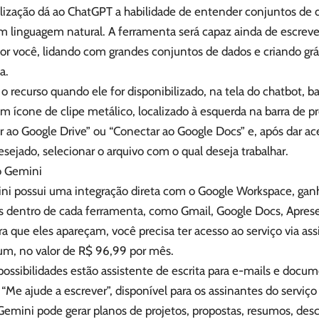
alização dá ao ChatGPT a habilidade de entender conjuntos de 
m linguagem natural. A ferramenta será capaz ainda de escreve
or você, lidando com grandes conjuntos de dados e criando grá
a.
 o recurso quando ele for disponibilizado, na tela do chatbot, b
m ícone de clipe metálico, localizado à esquerda na barra de p
r ao Google Drive” ou “Conectar ao Google Docs” e, após dar a
esejado, selecionar o arquivo com o qual deseja trabalhar.
o Gemini
ini possui uma integração direta com o Google Workspace, gan
is dentro de cada ferramenta, como Gmail, Google Docs, Aprese
a que eles apareçam, você precisa ter acesso ao serviço via a
um, no valor de R$ 96,99 por mês.
possibilidades estão assistente de escrita para e-mails e docum
“Me ajude a escrever”, disponível para os assinantes do serviç
emini pode gerar planos de projetos, propostas, resumos, desc