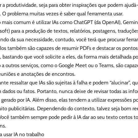
a produtividade, seja para obter inspirações que podem ajudá-
. O problema muitas vezes é saber qual ferramenta usar.
o mais comum é utilizar IAs como ChatGPT (da OpenAI), Gemini
soft) para a produção de textos, relatórios, postagens, traduçõ
do da sua necessidade, contudo, você terá que procurar ferra
os também são capazes de resumir PDFs e destacar os pontos
 bastando que você solicite a eles, da forma mais detalhada p
o a outros serviços, como o Google Meet ou o Teams, são capa
reuniões e anotações de encontros.
nte ressaltar que IAs são sujeitas à falha e podem “alucinar”, q
 dados ou fatos. Portanto, nunca deixe de revisar todas as in
gerado por IA. Além disso, elas tendem a utilizar expressões po
ito publicitárias. Dependendo do contexto, talvez seja bom re
 Você também sempre pode pedir à IA dar ao seu texto certos t
ns.
a usar IA no trabalho