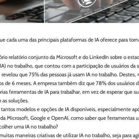
ue cada uma das principais plataformas de IA oferece para torn
rio relatório conjunto da Microsoft e do LinkedIn sobre o estad
l (IA) no trabalho, que contou com a participação de usuários da
s, revelou que 75% das pessoas já usam IA no trabalho. Destes
 de 6 meses. A empresa também diz que 78% dos usuários de 
rias ferramentas de IA para trabalhar, em vez de esperar que s
 as soluções.
tantos modelos e opções de IA disponíveis, especialmente ap
 da Microsoft, Google e OpenAI, como saber que ferramentas us
olher uma IA no trabalho?
uitas maneiras criativas de utilizar IA no trabalho, seja para agi