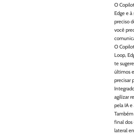
O Copilot
Edge e à 
preciso d
você prec
comunica
O Copilot
Loop, Edg
te suger
últimos 
precisar 
Integrado
agilizar 
pela IA e
Também é 
final do
lateral 