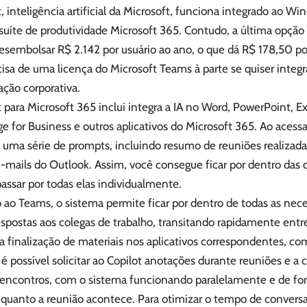
, inteligência artificial da Microsoft, funciona integrado ao W
suíte de produtividade Microsoft 365. Contudo, a última opção 
esembolsar R$ 2.142 por usuário ao ano, o que dá R$ 178,50 po
isa de uma licença do Microsoft Teams à parte se quiser integr
ção corporativa.
 para Microsoft 365 inclui integra a IA no Word, PowerPoint, E
e for Business e outros aplicativos do Microsoft 365. Ao acessa
e uma série de prompts, incluindo resumo de reuniões realizad
e-mails do Outlook. Assim, você consegue ficar por dentro da
passar por todas elas individualmente.
 ao Teams, o sistema permite ficar por dentro de todas as nec
respostas aos colegas de trabalho, transitando rapidamente ent
 a finalização de materiais nos aplicativos correspondentes, c
possível solicitar ao Copilot anotações durante reuniões e a 
s encontros, com o sistema funcionando paralelamente e de f
enquanto a reunião acontece. Para otimizar o tempo de conver