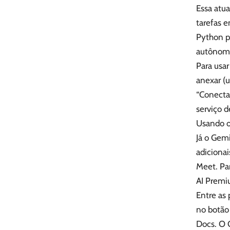
Essa atu
tarefas e
Python p
autônom
Para usar
anexar (u
“Conecta
serviço d
Usando 
Já o Gem
adiciona
Meet. Par
AI Premi
Entre as 
no botão 
Docs. O G